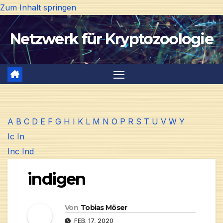
Zum Inhalt springen
Netzwerk für Kryptozoologie
A
B
C
D
E
F
G
H
I
K
L
M
N
O
P
R
S
T
U
V
W
Y
Ic
In
Inc
Ind
indigen
Von
Tobias Möser
FEB. 17, 2020