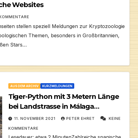
che Websites
 KOMMENTARE
eiten stellen speziell Meldungen zur Kryptozoologie
zoologischen Themen, besonders in Großbritannien,
oßen Stars…
AUS DEM ARCHIV
KURZMELDUNGEN
Tiger-Python mit 3 Metern Länge
bei Landstrasse in Málaga
gefangen
11. NOVEMBER 2021
PETER EHRET
KEINE
KOMMENTARE
Lesedauer: etwa 2 MinutenZahlreiche spanische