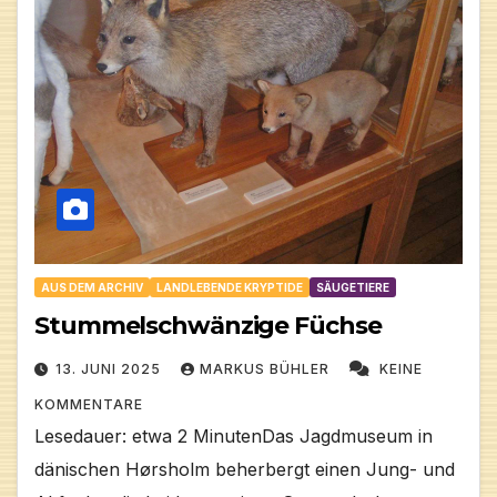
AUS DEM ARCHIV
LANDLEBENDE KRYPTIDE
SÄUGETIERE
Stummelschwänzige Füchse
13. JUNI 2025
MARKUS BÜHLER
KEINE
KOMMENTARE
Lesedauer: etwa 2 MinutenDas Jagdmuseum in
dänischen Hørsholm beherbergt einen Jung- und