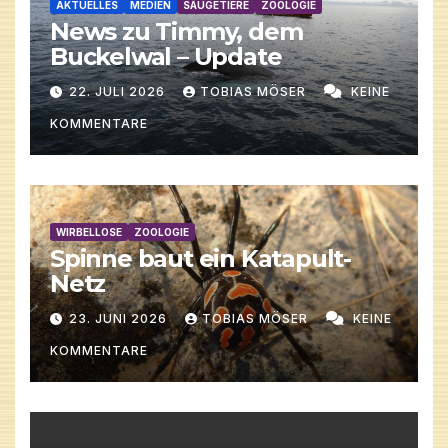
AKTUELLES
MEDIEN
SÄUGETIERE
ZOOLOGIE
News zu Timmy, dem
Buckelwal – Update
22. JULI 2026
TOBIAS MÖSER
KEINE
KOMMENTARE
WIRBELLOSE
ZOOLOGIE
Spinne baut ein Katapult-
Netz
23. JUNI 2026
TOBIAS MÖSER
KEINE
KOMMENTARE