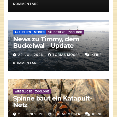
KOMMENTARE
AKTUELLES
MEDIEN
SÄUGETIERE
ZOOLOGIE
News zu Timmy, dem
Buckelwal – Update
22. JULI 2026
TOBIAS MÖSER
KEINE
KOMMENTARE
WIRBELLOSE
ZOOLOGIE
Spinne baut ein Katapult-
Netz
23. JUNI 2026
TOBIAS MÖSER
KEINE