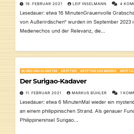
16. FEBRUAR 2021
LEIF INSELMANN
4 KOM
Lesedauer: etwa 16 MinutenGrauenvolle Grabsch
von Außerirdischen“ wurden im September 2023 i
Medienechos und der Relevanz, die…
BLOBS UND GLOBSTER
KRYPTIDE
KRYPTIDE DES MEERES
KRYPTO
Der Surigao-Kadaver
11. FEBRUAR 2021
MARKUS BÜHLER
1 KOM
Lesedauer: etwa 6 MinutenMal wieder ein mysteri
an einem philippinischen Strand. Als genauer Fun
Philippineninsel Surigao…