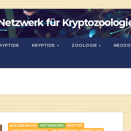
Netzwerk für Kryptozoologi
RYPTIDE
KRYPTIDE
ZOOLOGIE
NEOZO
AUS DEM ARCHIV
HISTORISCHES
KRYPTIDE
LANDLEBENDE KRYPTIDE
WILDMENSCHEN / HOMINOLOGIE