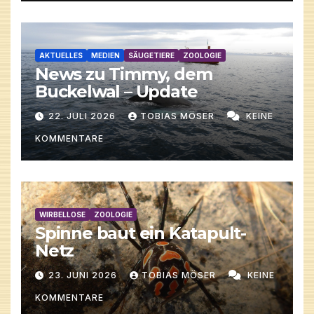
AKTUELLES
MEDIEN
SÄUGETIERE
ZOOLOGIE
News zu Timmy, dem
Buckelwal – Update
22. JULI 2026
TOBIAS MÖSER
KEINE
KOMMENTARE
WIRBELLOSE
ZOOLOGIE
Spinne baut ein Katapult-
Netz
23. JUNI 2026
TOBIAS MÖSER
KEINE
KOMMENTARE