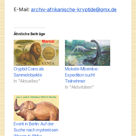
E-Mail:
archiv-afrikanische-kryptide@gmx.de
Ähnliche Beiträge
Cryptid Coins als
Mokele-Mbembe-
Sammelobjekte
Expedition sucht
In "Aktuelles"
Teilnehmer
In "Aktivitäten"
Event in Berlin: Auf der
Suche nach mysteriösen
Wesen in Afrika