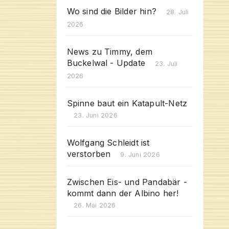
Wo sind die Bilder hin?
28. Juli
2026
News zu Timmy, dem
Buckelwal - Update
23. Juli
2026
Spinne baut ein Katapult-Netz
23. Juni 2026
Wolfgang Schleidt ist
verstorben
9. Juni 2026
Zwischen Eis- und Pandabär -
kommt dann der Albino her!
26. Mai 2026