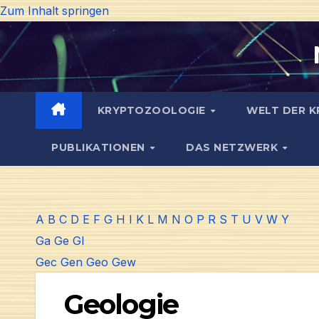
Zum Inhalt springen
KRYPTOZOOLOGIE
WELT DER K
PUBLIKATIONEN
DAS NETZWERK
A
B
C
D
E
F
G
H
I
K
L
M
N
O
P
R
S
T
U
V
W
Y
Ga
Ge
Gl
Gec
Gen
Geo
Gew
Geologie