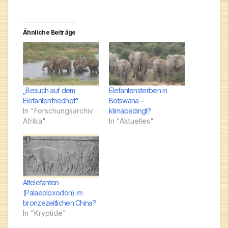
Ähnliche Beiträge
„Besuch auf dem
Elefantensterben in
Elefantenfriedhof“
Botswana –
In "Forschungsarchiv
klimabedingt?
Afrika"
In "Aktuelles"
Altelefanten
(Palaeoloxodon) im
bronzezeitlichen China?
In "Kryptide"