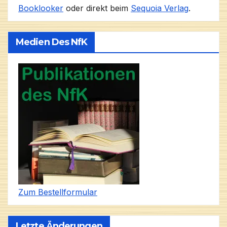
Booklooker
oder direkt beim
Sequoia Verlag
.
Medien Des NfK
Zum Bestellformular
Letzte Änderungen