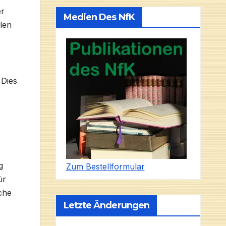
er
Medien Des NfK
llen
 Dies
g
Zum Bestellformular
ür
che
Letzte Änderungen