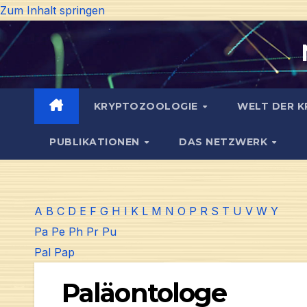
Zum Inhalt springen
KRYPTOZOOLOGIE
WELT DER K
PUBLIKATIONEN
DAS NETZWERK
A
B
C
D
E
F
G
H
I
K
L
M
N
O
P
R
S
T
U
V
W
Y
Pa
Pe
Ph
Pr
Pu
Pal
Pap
Paläontologe