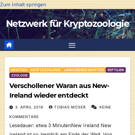
Zum Inhalt springen
Netzwerk für Kryptozoologie
KRYPTIDE
KRYPTOZOOLOGIE
LANDLEBENDE KRYPTIDE
REPTILIEN
ZOOLOGIE
Verschollener Waran aus New-
Ireland wieder entdeckt
3. APRIL 2019
TOBIAS MÖSER
KEINE
KOMMENTARE
Lesedauer: etwa 3 MinutenNew Ireland New
Ireland ist so ziemlich am Ende der Welt. Von