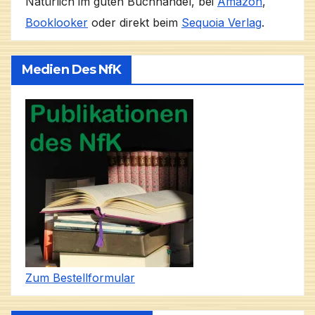
Natürlich im guten Buchhandel, bei
Amazon
,
Booklooker
oder direkt beim
Sequoia Verlag
.
Medien Des NfK
Zum Bestellformular