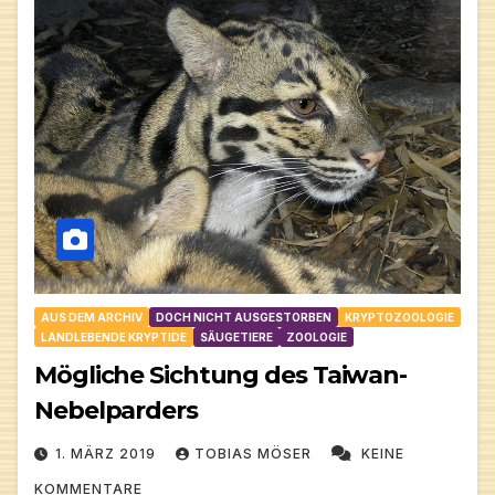
AUS DEM ARCHIV
DOCH NICHT AUSGESTORBEN
KRYPTOZOOLOGIE
LANDLEBENDE KRYPTIDE
SÄUGETIERE
ZOOLOGIE
Mögliche Sichtung des Taiwan-
Nebelparders
1. MÄRZ 2019
TOBIAS MÖSER
KEINE
KOMMENTARE