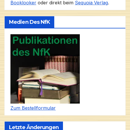
Booklooker
oder direkt beim
Sequoia Verlag
.
Medien Des NfK
Zum Bestellformular
Letzte Änderungen