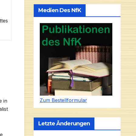
Medien Des NfK
ttes
Zum Bestellformular
 in
list
Letzte Änderungen
ie