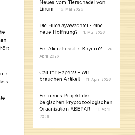
Neues vom Tierschädel von
Linum
16. Mai 2026
Die Himalayawachtel - eine
ie
neue Hoffnung?
1. Mai 2026
nen
hört
Ein Alien-Fossil in Bayern?
26.
April 2026
Call for Papers! - Wir
n in
brauchen Artikel!
11. April 2026
dass
Ein neues Projekt der
hte
belgischen kryptozoologischen
Organisation ABEPAR
11. April
2026