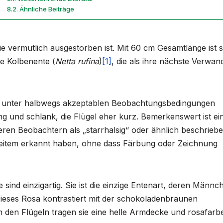
Ähnliche Beiträge
e vermutlich ausgestorben ist. Mit 60 cm Gesamtlänge ist s
he Kolbenente (
Netta rufina
)
[1]
, die als ihre nächste Verwan
te unter halbwegs akzeptablen Beobachtungsbedingungen
g und schlank, die Flügel eher kurz. Bemerkenswert ist ei
eren Beobachtern als „starrhalsig“ oder ähnlich beschrieb
Weitem erkannt haben, ohne dass Färbung oder Zeichnung
ind einzigartig. Sie ist die einzige Entenart, deren Männc
 Dieses Rosa kontrastiert mit der schokoladenbraunen
n den Flügeln tragen sie eine helle Armdecke und rosafarb