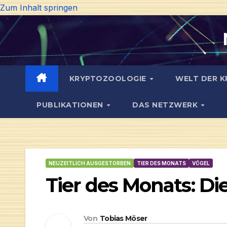
Zum Inhalt springen
KRYPTOZOOLOGIE
WELT DER K
PUBLIKATIONEN
DAS NETZWERK
NEUZEITLICH AUSGESTORBEN
TIER DES MONATS
VÖGEL
Tier des Monats: D
Von
Tobias Möser