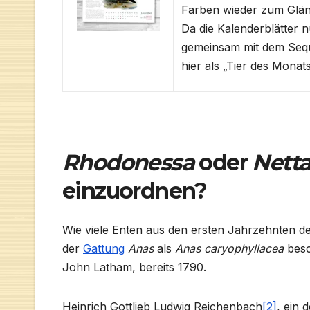
Farben wieder zum Glänz
Da die Kalenderblätter n
gemeinsam mit dem Sequo
hier als „Tier des Monats
Rhodonessa
oder
Nett
einzuordnen?
Wie viele Enten aus den ersten Jahrzehnten 
der
Gattung
Anas
als
Anas
caryophyllacea
besc
John Latham, bereits 1790.
Heinrich Gottlieb Ludwig Reichenbach
[2]
, ein 