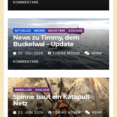
KOMMENTARE
AKTUELLES
MEDIEN
SÄUGETIERE
ZOOLOGIE
News zu Timmy, dem
Buckelwal – Update
22. JULI 2026
TOBIAS MÖSER
KEINE
KOMMENTARE
WIRBELLOSE
ZOOLOGIE
Spinne baut ein Katapult-
Netz
23. JUNI 2026
TOBIAS MÖSER
KEINE