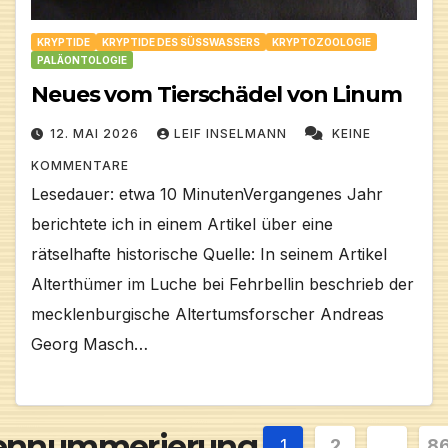
KRYPTIDE
KRYPTIDE DES SÜSSWASSERS
KRYPTOZOOLOGIE
PALÄONTOLOGIE
Neues vom Tierschädel von Linum
12. MAI 2026
LEIF INSELMANN
KEINE
KOMMENTARE
Lesedauer: etwa 10 MinutenVergangenes Jahr
berichtete ich in einem Artikel über eine
rätselhafte historische Quelle: In seinem Artikel
Alterthümer im Luche bei Fehrbellin beschrieb der
mecklenburgische Altertumsforscher Andreas
Georg Masch…
tennummerierung
1
2
…
8