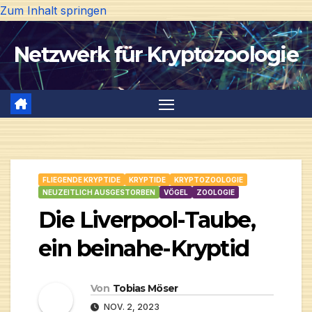
Zum Inhalt springen
Netzwerk für Kryptozoologie
FLIEGENDE KRYPTIDE
KRYPTIDE
KRYPTOZOOLOGIE
NEUZEITLICH AUSGESTORBEN
VÖGEL
ZOOLOGIE
Die Liverpool-Taube,
ein beinahe-Kryptid
Von
Tobias Möser
NOV. 2, 2023