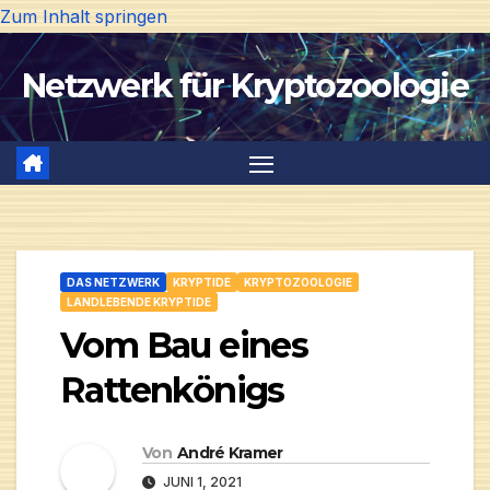
Zum Inhalt springen
Netzwerk für Kryptozoologie
DAS NETZWERK
KRYPTIDE
KRYPTOZOOLOGIE
LANDLEBENDE KRYPTIDE
Vom Bau eines
Rattenkönigs
Von
André Kramer
JUNI 1, 2021