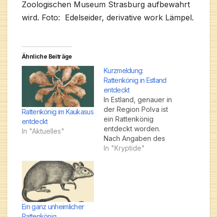
Zoologischen Museum Strasburg aufbewahrt
wird. Foto:
Edelseider, derivative work Lämpel.
Ähnliche Beiträge
Kurzmeldung:
Rattenkönig in Estland
entdeckt
In Estland, genauer in
der Region Polva ist
Rattenkönig im Kaukasus
ein Rattenkönig
entdeckt
entdeckt worden.
In "Aktuelles"
Nach Angaben des
Sohnes der Finderin
In "Kryptide"
lag er morgens im
Geflügelstall, als seine
Mutter die Hühner und
Puten füttern wollte.
Dieser Rattenkönig
besteht aus 13 Tieren.
Ein ganz unheimlicher
Jetzt soll er in die
Rattenkönig