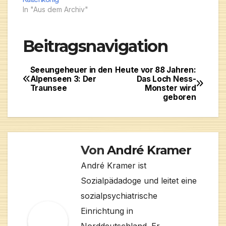
Sammlung eines
In "Aus dem Archiv"
Naturkundemuseums
eingehen. Erst…
Beitragsnavigation
Seeungeheuer in den
Heute vor 88 Jahren:
Alpenseen 3: Der
Das Loch Ness-
Traunsee
Monster wird
geboren
Von
André Kramer
André Kramer ist
Sozialpädadoge und leitet eine
sozialpsychiatrische
Einrichtung in
Norddeutschland. Er