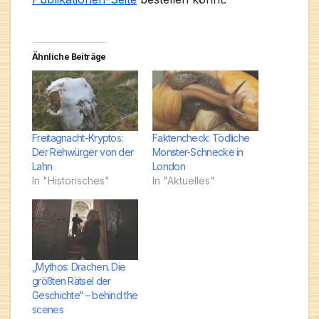
Ähnliche Beiträge
Freitagnacht-Kryptos:
Faktencheck: Tödliche
Der Rehwürger von der
Monster-Schnecke in
Lahn
London
In "Historisches"
In "Aktuelles"
„Mythos: Drachen. Die
größten Rätsel der
Geschichte“ – behind the
scenes