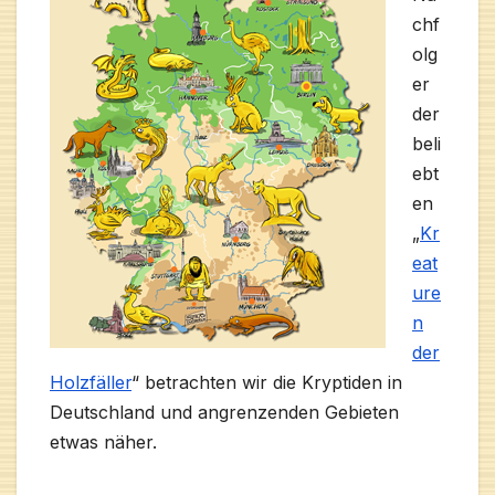
chf
olg
er
der
beli
ebt
en
„
Kr
eat
ure
n
der
Holzfäller
“ betrachten wir die Kryptiden in
Deutschland und angrenzenden Gebieten
etwas näher.