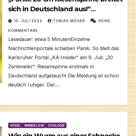
sich in Deutschland aus!“
Faktencheck
10. JULI 2024
TOBIAS MÖSER
KEINE
KOMMENTARE
Lesedauer: etwa 5 MinutenEinzelne
Nachrichtenportale schieben Panik. So titelt das
Karlsruher Portal „KA-Insider“ am 9. Juli: „20
Zentimeter“: Riesenspinne erstmals in
Deutschland aufgetaucht Die Meldung ist schon
deutlich ruhiger. Der…
VÖGEL
WIRBELLOSE
ZOOLOGIE
Wie ein Wurm aus einer Schnecke