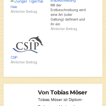
Erstbeschreibung
Mit der
Haie
Erstbeschreibung wird
Ähnlicher Beitrag
eine Art (oder
Gattung) definiert und
ihr ein
wissenschaftlicher
Ähnlicher Beitrag
Name gegeben
CSIP
Ähnlicher Beitrag
Von
Tobias Möser
Tobias Möser ist Diplom-