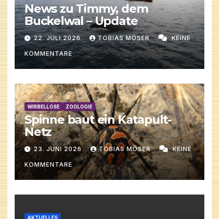
News zu Timmy, dem
Buckelwal – Update
22. JULI 2026
TOBIAS MÖSER
KEINE
KOMMENTARE
WIRBELLOSE
ZOOLOGIE
Spinne baut ein Katapult-
Netz
23. JUNI 2026
TOBIAS MÖSER
KEINE
KOMMENTARE
AKTUELLES