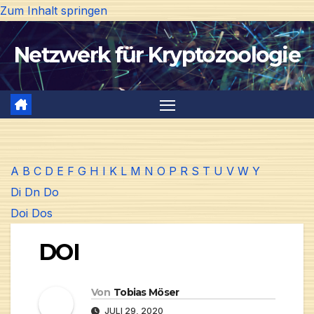
Zum Inhalt springen
Netzwerk für Kryptozoologie
A
B
C
D
E
F
G
H
I
K
L
M
N
O
P
R
S
T
U
V
W
Y
Di
Dn
Do
Doi
Dos
DOI
Von
Tobias Möser
JULI 29, 2020