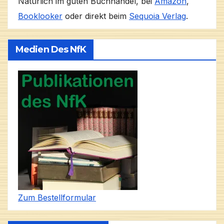
Natürlich im guten Buchhandel, bei
Amazon
,
Booklooker
oder direkt beim
Sequoia Verlag
.
Medien Des NfK
Zum Bestellformular