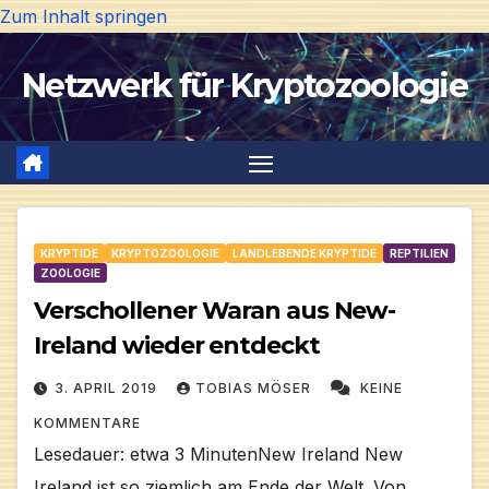
Zum Inhalt springen
Netzwerk für Kryptozoologie
KRYPTIDE
KRYPTOZOOLOGIE
LANDLEBENDE KRYPTIDE
REPTILIEN
ZOOLOGIE
Verschollener Waran aus New-
Ireland wieder entdeckt
3. APRIL 2019
TOBIAS MÖSER
KEINE
KOMMENTARE
Lesedauer: etwa 3 MinutenNew Ireland New
Ireland ist so ziemlich am Ende der Welt. Von