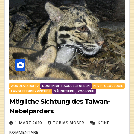
AUS DEM ARCHIV
DOCH NICHT AUSGESTORBEN
KRYPTOZOOLOGIE
LANDLEBENDE KRYPTIDE
SÄUGETIERE
ZOOLOGIE
Mögliche Sichtung des Taiwan-
Nebelparders
1. MÄRZ 2019
TOBIAS MÖSER
KEINE
KOMMENTARE