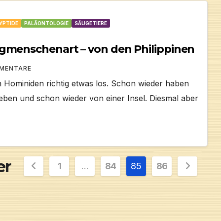
YPTIDE
PALÄONTOLOGIE
SÄUGETIERE
rgmenschenart – von den Philippinen
MMENTARE
n Hominiden richtig etwas los. Schon wieder haben
eben und schon wieder von einer Insel. Diesmal aber
er
1
…
84
85
86