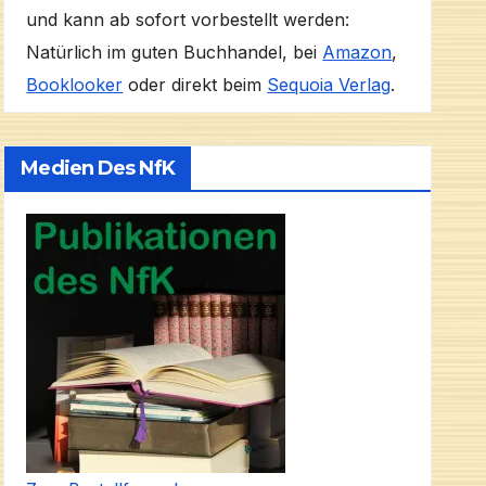
und kann ab sofort vorbestellt werden:
Natürlich im guten Buchhandel, bei
Amazon
,
Booklooker
oder direkt beim
Sequoia Verlag
.
Medien Des NfK