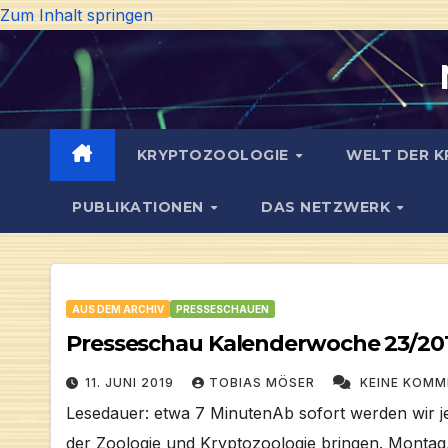
Zum Inhalt springen
KRYPTOZOOLOGIE
WELT DER K
PUBLIKATIONEN
DAS NETZWERK
AUS DEM ARCHIV
PRESSESCHAUEN
Presseschau Kalenderwoche 23/20
11. JUNI 2019
TOBIAS MÖSER
KEINE KOM
Lesedauer: etwa 7 MinutenAb sofort werden wir 
der Zoologie und Kryptozoologie bringen. Montag