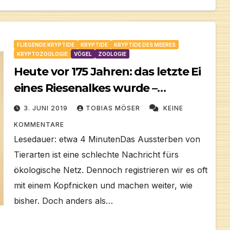
FLIEGENDE KRYPTIDE
KRYPTIDE
KRYPTIDE DES MEERES
KRYPTOZOOLOGIE
VÖGEL
ZOOLOGIE
Heute vor 175 Jahren: das letzte Ei
eines Riesenalkes wurde –
zertreten
3. JUNI 2019
TOBIAS MÖSER
KEINE
KOMMENTARE
Lesedauer: etwa 4 MinutenDas Aussterben von
Tierarten ist eine schlechte Nachricht fürs
ökologische Netz. Dennoch registrieren wir es oft
mit einem Kopfnicken und machen weiter, wie
bisher. Doch anders als…