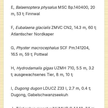
E,
Balaenoptera physalus
MSC Bp.140400, 20
m, 53 t; Finnwal
F,
Eubalaena glacialis
ZMVC CN2, 14.3 m, 60 t;
Atlantischer Nordkaper
G,
Physter macrocephalus
SCF Pm.141204,
16.5 m, 59 t; Pottwal
H,
Hydrodamalis gigas
UZMH 710, 5.5 m, 3.2
t; ausgewachsenes Tier, 8 m, 10 t;
I,
Dugong dugon
LDUCZ Z33 I, 2.7 m, 0.4 t;
Dugong, Gabelschwanzseekuh