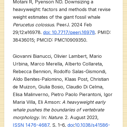
Motani R, Pyenson ND. Downsizing a
heavyweight: factors and methods that revise
weight estimates of the giant fossil whale
Perucetus colossus
. PeerJ. 2024 Feb
29;12:e16978.
doi: 10.7717/peerj.16978
. PMID:
38436015; PMCID: PMC10909350.
Giovanni Bianucci, Olivier Lambert, Mario
Urbina, Marco Merella, Alberto Collareta,
Rebecca Bennion, Rodolfo Salas-Gismondi,
Aldo Benites-Palomino, Klaas Post, Christian
de Muizon, Giulia Bosio, Claudio Di Celma,
Elisa Malinverno, Pietro Paolo Pierantoni, Igor
Maria Villa, Eli Amson:
A heavyweight early
whale pushes the boundaries of vertebrate
morphology
. In:
Nature
. 2. August 2023,
ISSN
1476-4687
, S. 1–6,
doi
:
10.1038/s41586-