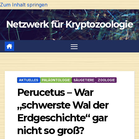
Zum Inhalt springen
Netzwerk für Kryptozoologie
AKTUELLES
PALÄONTOLOGIE
SÄUGETIERE
ZOOLOGIE
Perucetus – War
„schwerste Wal der
Erdgeschichte“ gar
nicht so groß?