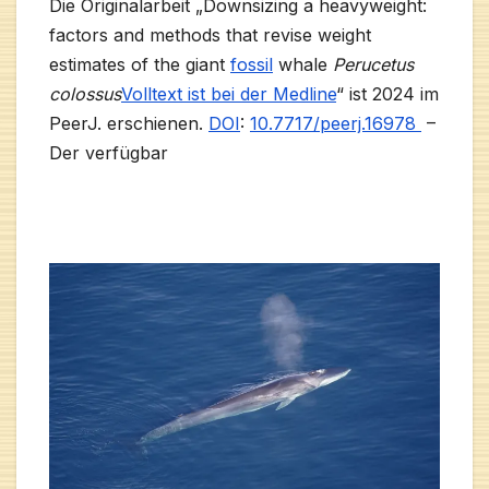
Die Originalarbeit „Downsizing a heavyweight:
factors and methods that revise weight
estimates of the giant
fossil
whale
Perucetus
colossus
Volltext ist bei der Medline
“ ist 2024 im
PeerJ. erschienen.
DOI
:
10.7717/peerj.16978
–
Der verfügbar