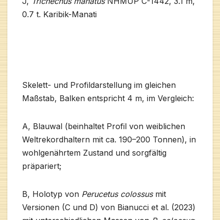
J,
Trichechus manatus
NHMUP C-1442, 3.1 m,
0.7 t. Karibik-Manati
Skelett- und Profildarstellung im gleichen
Maßstab, Balken entspricht 4 m, im Vergleich:
A, Blauwal (beinhaltet Profil von weiblichen
Weltrekordhaltern mit ca. 190–200 Tonnen), in
wohlgenährtem Zustand und sorgfältig
präpariert;
B, Holotyp von
Perucetus colossus
mit
Versionen (C und D) von Bianucci et al. (2023)