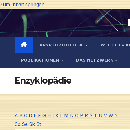
Zum Inhalt springen
KRYPTOZOOLOGIE
WELT DER K
PUBLIKATIONEN
DAS NETZWERK
Enzyklopädie
A
B
C
D
E
F
G
H
I
K
L
M
N
O
P
R
S
T
U
V
W
Y
Sc
Se
Sk
St